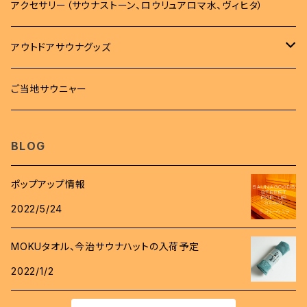
バッグ
タオル
アクセサリー（サウナストーン、ロウリュアロマ水、ヴィヒタ）
トレーナー
バッグ
タオル
雑貨
アウトドアサウナグッズ
ボトム
サコッシュ
MOKUタオル
雑貨
サウナマット
柄杓
ご当地サウニャー
帽子
キンチャク
フェイスタオル
ステッカー
時計
桶
BLOG
スパバック
キーホルダー
ロウリュアロマ
ポップアップ情報
バッジ
2022/5/24
斧
ワッペン
MOKUタオル、今治サウナハットの入荷予定
グローブ
2022/1/2
コインケース
着火剤