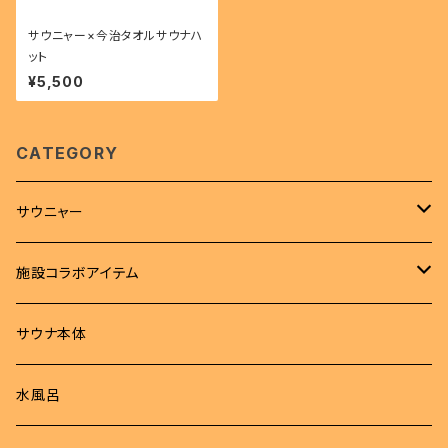
サウニャー×今治タオルサウナハ
ット
¥5,500
CATEGORY
サウニャー
アパレル
施設コラボアイテム
Tシャツ
サウナハット
Tシャツ
サウナ本体
ロンT
サウナマット
サウナハット
水風呂
パーカー