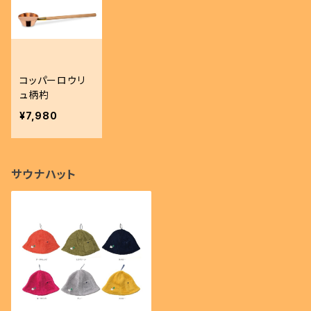
コッパーロウリ
ュ柄杓
¥7,980
サウナハット