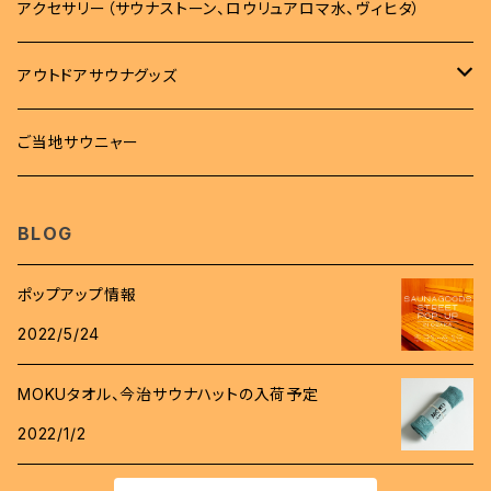
バッグ
タオル
アクセサリー（サウナストーン、ロウリュアロマ水、ヴィヒタ）
トレーナー
バッグ
タオル
雑貨
アウトドアサウナグッズ
ボトム
サコッシュ
MOKUタオル
雑貨
サウナマット
柄杓
ご当地サウニャー
帽子
キンチャク
フェイスタオル
ステッカー
時計
桶
BLOG
スパバック
キーホルダー
ロウリュアロマ
ポップアップ情報
バッジ
2022/5/24
斧
ワッペン
MOKUタオル、今治サウナハットの入荷予定
グローブ
2022/1/2
コインケース
着火剤