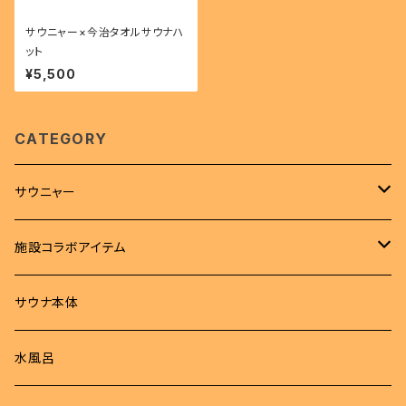
サウニャー×今治タオルサウナハ
ット
¥5,500
CATEGORY
サウニャー
アパレル
施設コラボアイテム
Tシャツ
サウナハット
Tシャツ
サウナ本体
ロンT
サウナマット
サウナハット
水風呂
パーカー