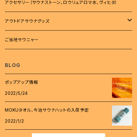
バッグ
タオル
アクセサリー（サウナストーン、ロウリュアロマ水、ヴィヒタ）
トレーナー
バッグ
タオル
雑貨
アウトドアサウナグッズ
ボトム
サコッシュ
MOKUタオル
雑貨
サウナマット
柄杓
ご当地サウニャー
帽子
キンチャク
フェイスタオル
ステッカー
時計
桶
BLOG
スパバック
キーホルダー
ロウリュアロマ
ポップアップ情報
バッジ
2022/5/24
斧
ワッペン
MOKUタオル、今治サウナハットの入荷予定
グローブ
2022/1/2
コインケース
着火剤