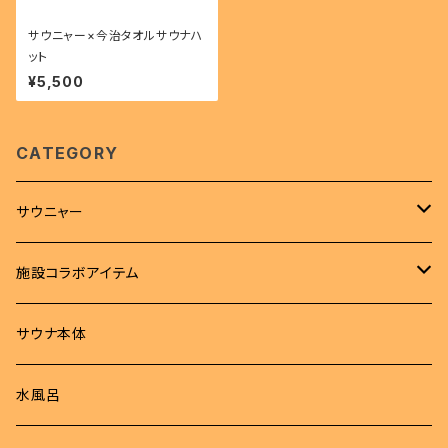
サウニャー×今治タオルサウナハ
ット
¥5,500
CATEGORY
サウニャー
アパレル
施設コラボアイテム
Tシャツ
サウナハット
Tシャツ
サウナ本体
ロンT
サウナマット
サウナハット
水風呂
パーカー