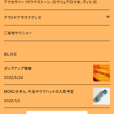
バッグ
タオル
アクセサリー（サウナストーン、ロウリュアロマ水、ヴィヒタ）
トレーナー
バッグ
タオル
雑貨
アウトドアサウナグッズ
ボトム
サコッシュ
MOKUタオル
雑貨
サウナマット
柄杓
ご当地サウニャー
帽子
キンチャク
フェイスタオル
ステッカー
時計
桶
BLOG
スパバック
キーホルダー
ロウリュアロマ
ポップアップ情報
バッジ
2022/5/24
斧
ワッペン
MOKUタオル、今治サウナハットの入荷予定
グローブ
2022/1/2
コインケース
着火剤