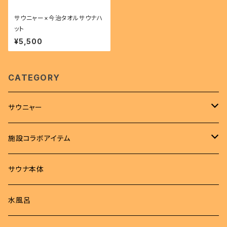
サウニャー×今治タオルサウナハ
ット
¥5,500
CATEGORY
サウニャー
アパレル
施設コラボアイテム
Tシャツ
サウナハット
Tシャツ
サウナ本体
ロンT
サウナマット
サウナハット
水風呂
パーカー