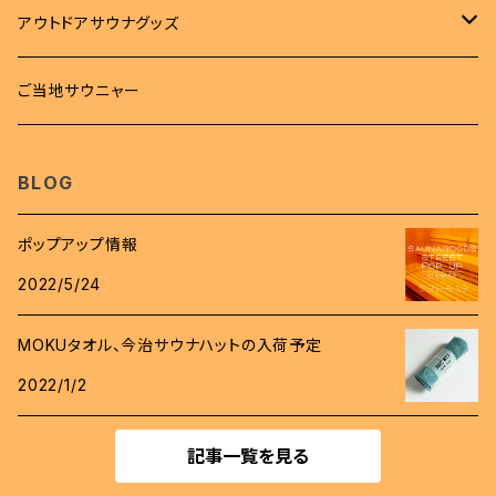
トレーナー
バッグ
タオル
雑貨
アウトドアサウナグッズ
ボトム
サコッシュ
MOKUタオル
雑貨
サウナマット
柄杓
ご当地サウニャー
帽子
キンチャク
フェイスタオル
ステッカー
時計
桶
BLOG
スパバック
キーホルダー
ロウリュアロマ
ポップアップ情報
バッジ
2022/5/24
斧
ワッペン
MOKUタオル、今治サウナハットの入荷予定
グローブ
2022/1/2
コインケース
着火剤
記事一覧を見る
マグネットクリップ
薪割用