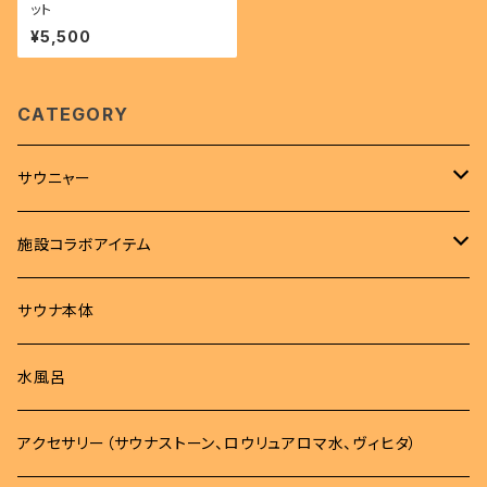
ット
¥5,500
CATEGORY
サウニャー
アパレル
施設コラボアイテム
Tシャツ
サウナハット
Tシャツ
サウナ本体
ロンT
サウナマット
サウナハット
水風呂
パーカー
バッグ
タオル
アクセサリー（サウナストーン、ロウリュアロマ水、ヴィヒタ）