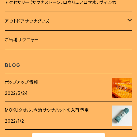
バッグ
タオル
アクセサリー（サウナストーン、ロウリュアロマ水、ヴィヒタ）
トレーナー
バッグ
タオル
雑貨
アウトドアサウナグッズ
ボトム
サコッシュ
MOKUタオル
雑貨
サウナマット
柄杓
ご当地サウニャー
帽子
キンチャク
フェイスタオル
ステッカー
時計
桶
BLOG
スパバック
キーホルダー
ロウリュアロマ
ポップアップ情報
バッジ
2022/5/24
斧
ワッペン
MOKUタオル、今治サウナハットの入荷予定
グローブ
2022/1/2
コインケース
着火剤