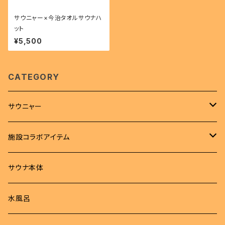
サウニャー×今治タオルサウナハ
ット
¥5,500
CATEGORY
サウニャー
アパレル
施設コラボアイテム
Tシャツ
サウナハット
Tシャツ
サウナ本体
ロンT
サウナマット
サウナハット
水風呂
パーカー