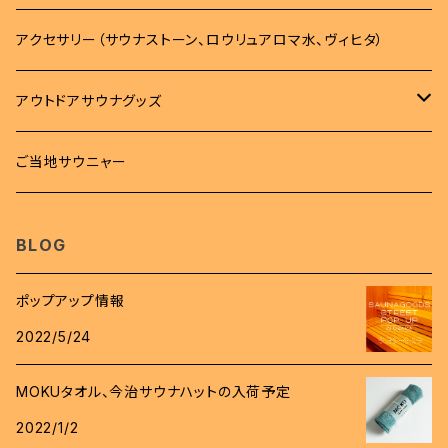
パーカー
バッグ
タオル
アクセサリー（サウナストーン、ロウリュアロマ水、ヴィヒタ）
トレーナー
バッグ
タオル
雑貨
アウトドアサウナグッズ
ボトム
サコッシュ
MOKUタオル
雑貨
サウナマット
柄杓
ご当地サウニャー
帽子
キンチャク
フェイスタオル
ステッカー
時計
桶
BLOG
スパバック
キーホルダー
ロウリュアロマ
ポップアップ情報
バッジ
2022/5/24
斧
ワッペン
MOKUタオル、今治サウナハットの入荷予定
グローブ
2022/1/2
コインケース