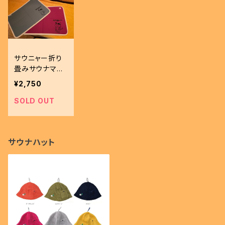
サウニャー折り
畳みサウナマッ
トミニ（2色）
¥2,750
SOLD OUT
サウナハット