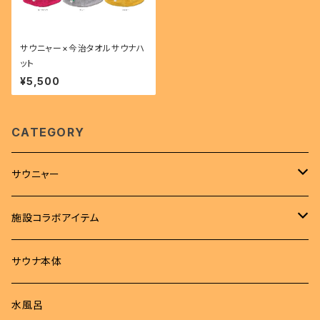
サウニャー×今治タオルサウナハ
ット
¥5,500
CATEGORY
サウニャー
アパレル
施設コラボアイテム
Tシャツ
サウナハット
Tシャツ
サウナ本体
ロンT
サウナマット
サウナハット
水風呂