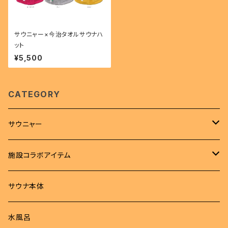
サウニャー×今治タオルサウナハ
ット
¥5,500
CATEGORY
サウニャー
アパレル
施設コラボアイテム
Tシャツ
サウナハット
Tシャツ
サウナ本体
ロンT
サウナマット
サウナハット
水風呂