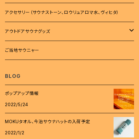
パーカー
バッグ
タオル
アクセサリー（サウナストーン、ロウリュアロマ水、ヴィヒタ）
トレーナー
バッグ
タオル
雑貨
アウトドアサウナグッズ
ボトム
サコッシュ
MOKUタオル
雑貨
サウナマット
柄杓
ご当地サウニャー
帽子
キンチャク
フェイスタオル
ステッカー
時計
桶
BLOG
スパバック
キーホルダー
ロウリュアロマ
ポップアップ情報
バッジ
2022/5/24
斧
ワッペン
MOKUタオル、今治サウナハットの入荷予定
グローブ
2022/1/2
コインケース