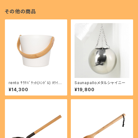
その他の商品
rento ｻｳﾅﾊﾞｹｯﾄ(ﾊﾝﾄﾞﾙ) ﾎﾜｲﾄ
Saunapalloメタルシャイニー
601177
¥14,300
¥19,800