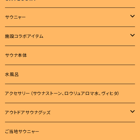
サウニャー
アパレル
施設コラボアイテム
Tシャツ
サウナハット
Tシャツ
サウナ本体
ロンT
サウナマット
サウナハット
水風呂
パーカー
バッグ
タオル
アクセサリー（サウナストーン、ロウリュアロマ水、ヴィヒタ）
トレーナー
バッグ
タオル
雑貨
アウトドアサウナグッズ
ボトム
サコッシュ
MOKUタオル
雑貨
サウナマット
柄杓
ご当地サウニャー