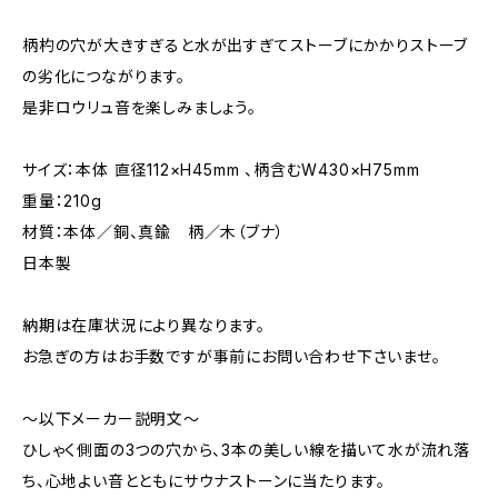
柄杓の穴が大きすぎると水が出すぎてストーブにかかりストーブ
の劣化につながります。
是非ロウリュ音を楽しみましょう。
サイズ：本体 直径112×H45mm 、柄含むW430×H75mm
重量：210g
材質：本体／銅、真鍮 柄／木（ブナ）
日本製
納期は在庫状況により異なります。
お急ぎの方はお手数ですが事前にお問い合わせ下さいませ。
～以下メーカー説明文～
ひしゃく側面の3つの穴から、3本の美しい線を描いて水が流れ落
ち、心地よい音とともにサウナストーンに当たります。