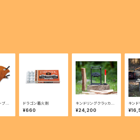
ーブグ
ドラゴン着火剤
キンドリングクラッカー
キンド
キング
¥660
¥24,200
¥16,