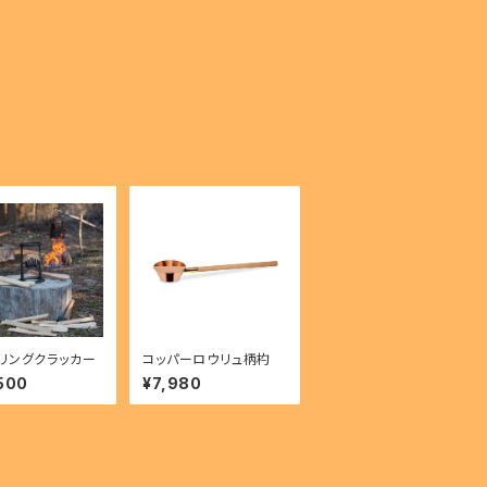
リングクラッカー
コッパーロウリュ柄杓
500
¥7,980