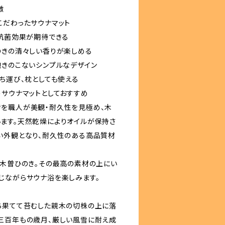
徴
こだわったサウナマット
・抗菌効果が期待できる
のきの清々しい香りが楽しめる
飽きのこないシンプルなデザイン
ち運び、枕としても使える
うサウナマットとしておすすめ
を職人が美観・耐久性を見極め、木
ます。天然乾燥によりオイルが保持さ
い外観となり、耐久性のある高品質材
た木曽ひのき。その最高の素材の上にい
じながらサウナ浴を楽しみます。
ち果てて苔むした親木の切株の上に落
三百年もの歳月、厳しい風雪に耐え成