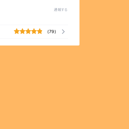
通報する
(79)