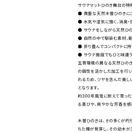
サウナマットひのき舞台の特
● 貴重な天然木曽ひのきに
● 水気や湿気に強く、消臭
● サウナをしながら天然ひ
● 自然の中で馴染む素材、
● 折り畳んでコンパクトに持
● サウナ施設でもひと味違
生育環境の異なる天然ひのき
の個性を活かした加工を行い
れるため、ツヤを含んだ美し
となります。
約300年風雪に耐えて育っ
る喜びや、爽やかな芳香を感
木曽ひのきは、その多くが朽
ちた種が発芽し、その幼木が