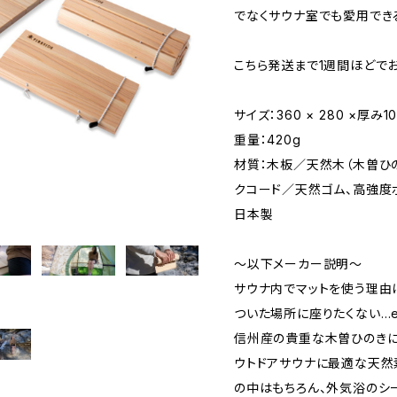
でなくサウナ室でも愛用でき
こちら発送まで1週間ほどで
サイズ：360 × 280 ×厚み10
重量：420g
材質：木板／天然木（木曽ひの
クコード／天然ゴム、高強度
日本製
～以下メーカー説明～
サウナ内でマットを使う理由
ついた場所に座りたくない…e
信州産の貴重な木曽ひのきに
ウトドアサウナに最適な天然
の中はもちろん、外気浴のシ