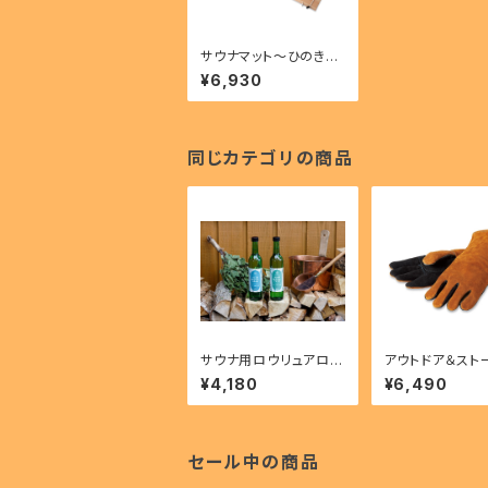
サウナマット～ひのき舞
台～
¥6,930
同じカテゴリの商品
サウナ用ロウリュアロマ
アウトドア＆スト
水【ヒノキ・クロモジ】2
ローブ
¥4,180
¥6,490
本セット
セール中の商品