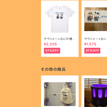
サウニャー×なにわ健康
サウニャー×な
ランド湯～トピアコラボ
ランド湯～トピア
¥2,205
¥1,575
Ｔシャツ
フェイスタオル
37%OFF
37%OFF
その他の商品