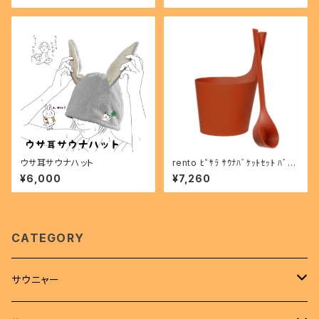
ウサ耳サウナハット
rento ﾋﾟｻﾗ ｻｳﾅﾊﾞｹｯﾄｾｯﾄ ﾊﾞｰｸ
605015
¥6,000
¥7,260
CATEGORY
サウニャー