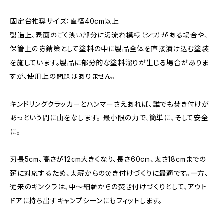
固定台推奨サイズ：直径40cm以上
製造上、表面のごく浅い部分に湯流れ模様（シワ）がある場合や、
保管上の防錆策として塗料の中に製品全体を直接漬け込む塗装
を施しています。製品に部分的な塗料溜りが生じる場合がありま
すが、使用上の問題はありません。
キンドリングクラッカーとハンマーさえあれば、誰でも焚き付けが
あっという間に山をなします。 最小限の力で、簡単に、そして安全
に。
刃長5cm、高さが12cm大きくなり、長さ60cm、太さ18cmまでの
薪に対応するため、太薪からの焚き付けづくりに最適です。一方、
従来のキンクラは、中～細薪からの焚き付けづくりとして、アウト
ドアに持ち出すキャンプシーンにもフィットします。