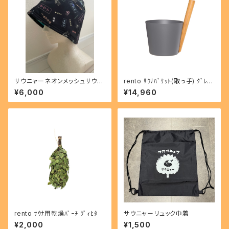
サウニャーネオンメッシュサウナ
rento ｻｳﾅﾊﾞｹｯﾄ(取っ手) ｸﾞﾚｰ
ハット
601174
¥6,000
¥14,960
rento ｻｳﾅ用乾燥ﾊﾞｰﾁ ｳﾞｨﾋﾀ
サウニャーリュック巾着
¥2,000
¥1,500