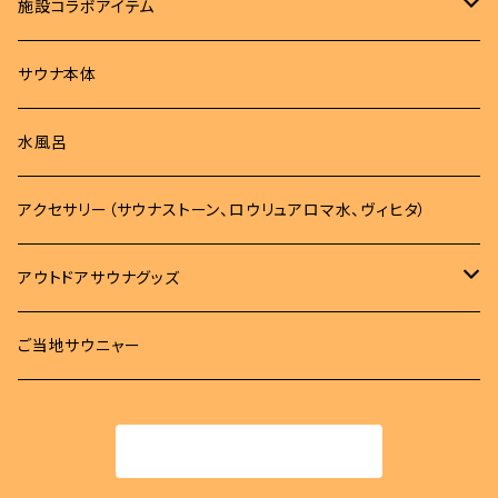
アパレル
施設コラボアイテム
Tシャツ
サウナハット
Tシャツ
サウナ本体
ロンT
サウナマット
サウナハット
水風呂
パーカー
バッグ
タオル
アクセサリー（サウナストーン、ロウリュアロマ水、ヴィヒタ）
トレーナー
バッグ
タオル
雑貨
アウトドアサウナグッズ
ボトム
サコッシュ
MOKUタオル
雑貨
サウナマット
柄杓
ご当地サウニャー
帽子
キンチャク
フェイスタオル
ステッカー
時計
桶
商品一覧に戻る
スパバック
キーホルダー
ロウリュアロマ