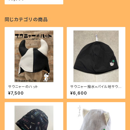
同じカテゴリの商品
サウニャーのハット
サウニャー撥水×パイル地サウナ
ハット
¥7,500
¥6,600