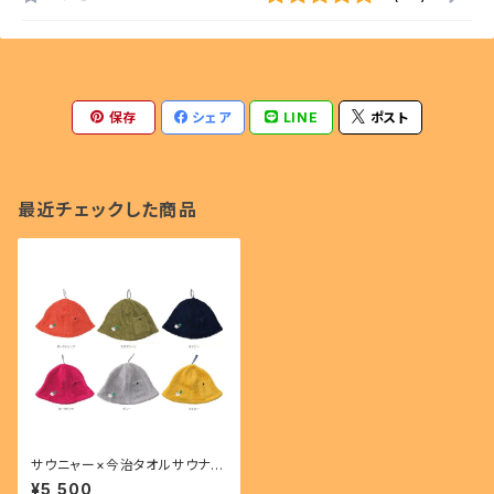
保存
シェア
LINE
ポスト
最近チェックした商品
サウニャー×今治タオルサウナハ
ット
¥5,500