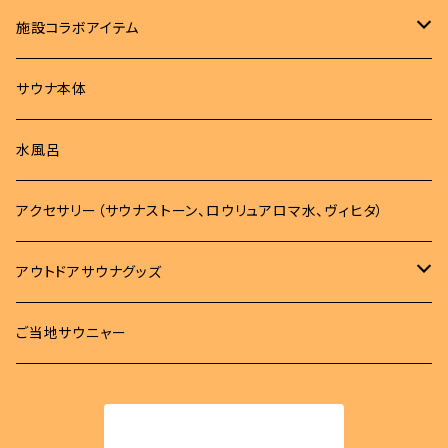
アパレル
施設コラボアイテム
Tシャツ
サウナハット
Tシャツ
サウナ本体
ロンT
サウナマット
サウナハット
水風呂
パーカー
バッグ
タオル
アクセサリー（サウナストーン、ロウリュアロマ水、ヴィヒタ）
トレーナー
バッグ
タオル
雑貨
アウトドアサウナグッズ
ボトム
サコッシュ
MOKUタオル
雑貨
サウナマット
柄杓
ご当地サウニャー
帽子
キンチャク
フェイスタオル
ステッカー
時計
桶
商品一覧に戻る
スパバック
キーホルダー