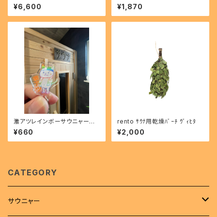
ハット
2
¥6,600
¥1,870
激アツレインボーサウニャーキ
rento ｻｳﾅ用乾燥ﾊﾞｰﾁ ｳﾞｨﾋﾀ
ーホルダー
¥660
¥2,000
CATEGORY
サウニャー