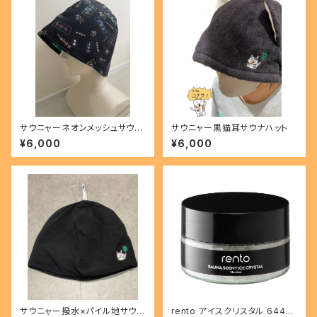
サウニャーネオンメッシュサウナ
サウニャー黒猫耳サウナハット
ハット
¥6,000
¥6,000
サウニャー撥水×パイル地サウナ
rento アイスクリスタル 64482