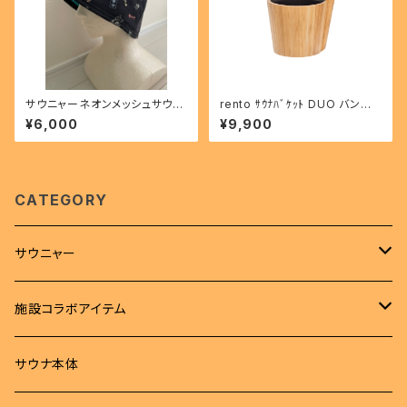
サウニャーネオンメッシュサウナ
rento ｻｳﾅﾊﾞｹｯﾄ DUO バンブ
ハット
ー 297336
¥6,000
¥9,900
CATEGORY
サウニャー
アパレル
施設コラボアイテム
Tシャツ
サウナハット
Tシャツ
サウナ本体