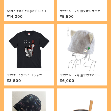
rento ｻｳﾅﾊﾞｹｯﾄ(ﾊﾝﾄﾞﾙ) ｸﾞﾚｰ
サウニャー×今治タオルサウナハ
601176
ット
¥14,300
¥5,500
サウナ..イケナイ..Tシャツ
サウニャー×今治サウナハット猫
耳
¥3,800
¥6,000