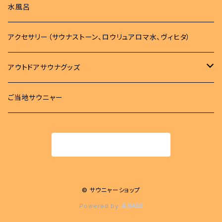
ロンT
サウナマット
サウナハット
水風呂
パーカー
バッグ
タオル
アクセサリー（サウナストーン、ロウリュアロマ水、ヴィヒタ）
トレーナー
バッグ
タオル
雑貨
アウトドアサウナグッズ
ボトム
サコッシュ
MOKUタオル
雑貨
サウナマット
柄杓
ご当地サウニャー
帽子
キンチャク
フェイスタオル
ステッカー
時計
桶
商品一覧に戻る
スパバック
キーホルダー
ロウリュアロマ
バッジ
斧
© サウニャーショップ
Powered by
ワッペン
グローブ