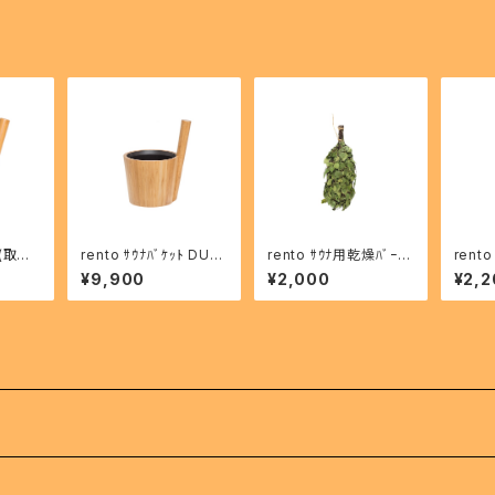
ﾄ(取っ
rento ｻｳﾅﾊﾞｹｯﾄ DUO
rento ｻｳﾅ用乾燥ﾊﾞｰﾁ
rento
4
バンブー 297336
ｳﾞｨﾋﾀ
7947
¥9,900
¥2,000
¥2,2