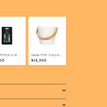
 ｻｳﾅｾﾝﾄ ﾕｰｶﾘ 31
rento ｻｳﾅﾊﾞｹｯﾄ(ﾊﾝﾄﾞ
 10ml
ﾙ) ﾎﾜｲﾄ 601177
00
¥14,300