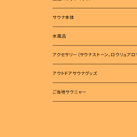
Tシャツ
サウナハット
Tシャツ
サウナ本体
ロンT
サウナマット
サウナハット
水風呂
パーカー
バッグ
タオル
アクセサリー（サウナストーン、ロウリュアロ
トレーナー
バッグ
タオル
雑貨
アウトドアサウナグッズ
ボトム
サコッシュ
MOKUタオル
雑貨
サウナマット
柄杓
ご当地サウニャー
帽子
キンチャク
フェイスタオル
ステッカー
時計
桶
スパバック
キーホルダー
ロウリュアロマ