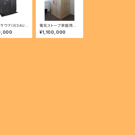
サウナ（IESAUN
電気ストーブ家庭用ロ
ウリュサウナ～1人用～
9,000
¥1,100,000
【本体価格のみ】