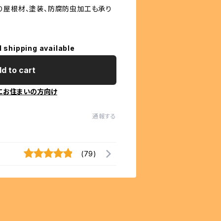
り屋根材、塗装、防腐防虫加工も承り
l shipping available
d to cart
にお住まいの方向け
通報する
(79)