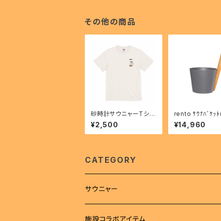
その他の商品
砂時計サウニャーTシャ
rento ｻｳﾅﾊﾞｹｯ
ツ
手) ｸﾞﾚｰ 60117
¥2,500
¥14,960
CATEGORY
サウニャー
アパレル
施設コラボアイテム