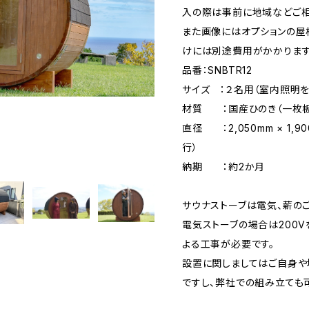
入の際は事前に地域などご相
また画像にはオプションの屋
けには別途費用がかかります
品番：SNBTR12
サイズ ：２名用（室内照明
材質 ：国産ひのき（一枚板
直径 ：2,050mm × 1,900
行）
納期 ：約2か月
サウナストーブは電気、薪の
電気ストーブの場合は200
よる工事が必要です。
設置に関しましてはご自身
ですし、弊社での組み立ても