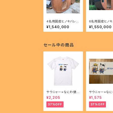
4名用国産ヒノキバレル
6名用国産ヒノキ
サウナ（サウナ本体の
サウナ（サウナ本
¥1,540,000
¥1,550,000
み）
み）
セール中の商品
サウニャー×なにわ健康
サウニャー×な
ランド湯～トピアコラボ
ランド湯～トピア
¥2,205
¥1,575
Ｔシャツ
フェイスタオル
37%OFF
37%OFF