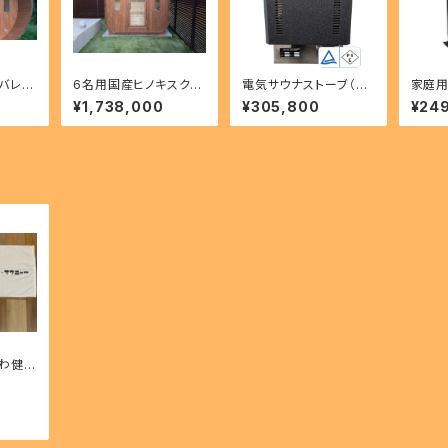
バレル
6名用国産ヒノキスクエ
電気サウナストーブ（4.
家庭用
体の
アサウナ（サウナ本体の
5kW、6kW、9kW）
A）
¥1,738,000
¥305,800
¥24
み）
にわ健康
コラボ